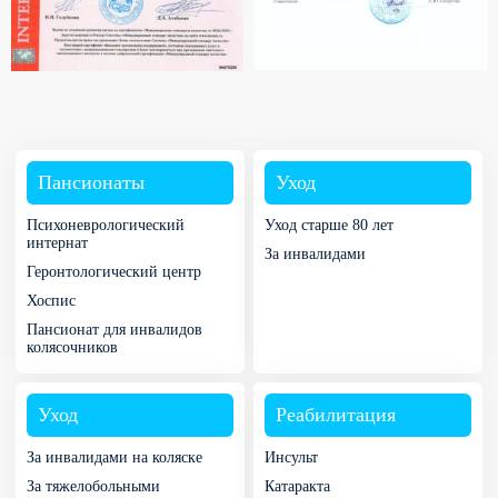
Пансионаты
Уход
Психоневрологический
Уход старше 80 лет
интернат
За инвалидами
Геронтологический центр
Хоспис
Пансионат для инвалидов
колясочников
Уход
Реабилитация
За инвалидами на коляске
Инсульт
За тяжелобольными
Катаракта