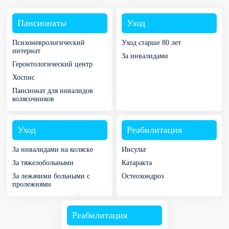
Пансионаты
Уход
Психоневрологический
Уход старше 80 лет
интернат
За инвалидами
Геронтологический центр
Хоспис
Пансионат для инвалидов
колясочников
Уход
Реабилитация
За инвалидами на коляске
Инсульт
За тяжелобольными
Катаракта
За лежачими больными с
Остеохондроз
пролежнями
Реабилитация